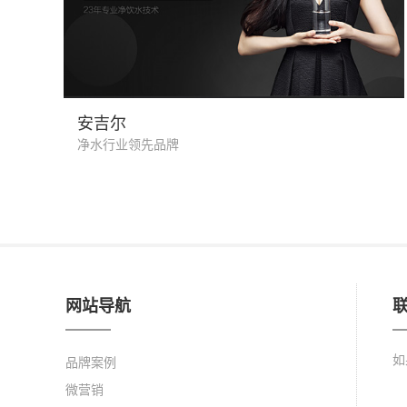
净水器 饮水机
安吉尔
净水行业领先品牌
网站导航
如
品牌案例
微营销